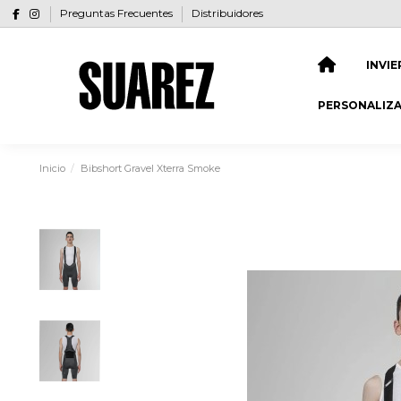
Preguntas Frecuentes
Distribuidores
INVI
PERSONALIZ
Inicio
Bibshort Gravel Xterra Smoke