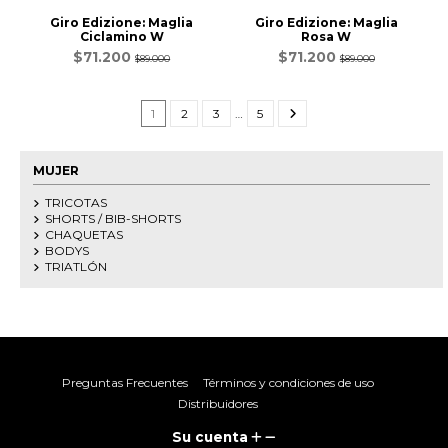
Giro Edizione: Maglia
Giro Edizione: Maglia
Ciclamino W
Rosa W
$71.200
$71.200
$89.000
$89.000
1
2
3
…
5
MUJER
TRICOTAS
SHORTS / BIB-SHORTS
CHAQUETAS
BODYS
TRIATLÓN
Preguntas Frecuentes
Términos y condiciones de uso
Distribuidores
Su cuenta