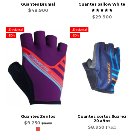
Guantes Brumal
Guantes Sallow White
$48.900
$29.900
¡En oferta!
¡En oferta!
-50%
-50%
Guantes Zentos
Guantes cortos Suarez
20 años
$9.250
$18.500
$8.950
$17.900