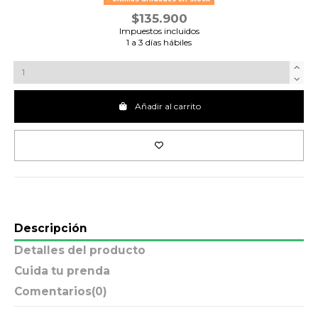
$135.900
Impuestos incluidos
1 a 3 días hábiles
Añadir al carrito
Descripción
Detalles del producto
Cuida tu prenda
Comentarios
(0)