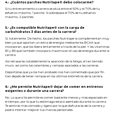
4.- ¿Cuántos parches Nutritape® debo colocarme?
Si tu entrenamiento o carrera se sitúa entre el 50% y el 70% de tu
esfuerzo máximo, 1 parche. Si sobrepasa el 70% de tu esfuerzo
máximo, 2 parches.
.
5.- ¿Es compatible Nutritape® con la carga de
carbohidratos 3 días antes de la carrera?
Sí, totalmente. De hecho, los parches Nutritape la complementan muy
bien ya que aportan un extra de energía mediante los BCAA que
incorporan, que los libera lentamente a través de la piel. Y las vitaminas
B1 y B5 que también incorpora maximizan el uso de energía durante la
carrera.
Así retrasarás notablemente la aparición de la fatiga, el tan temido
muro, así como los calambres y rampas asociados a las carreras.
Deportistas que ya los han probado nos han comentado que por fin
han dejado de tener rampas en los últimos kilómetros de la carrera.
.
6.- ¿Me permite Nutritape® dejar de comer en entrenos
exigentes o durante una carrera?
No. Lo que sí te permite es comer bastante menos y más espaciado en
el tiempo, por lo que tu estómago estará asentado durante la carrera.
Te sentirás más cómodo y ligero por lo que disfrutarás de la carrera y
podrá intentar mejorar tus marcas personales.