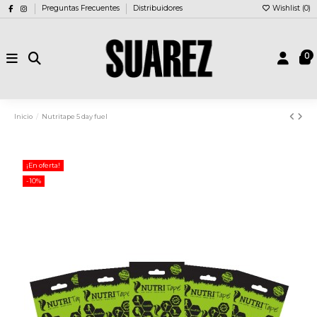
Preguntas Frecuentes
Distribuidores
Wishlist (
0
)
0
Inicio
Nutritape 5 day fuel
¡En oferta!
-10%