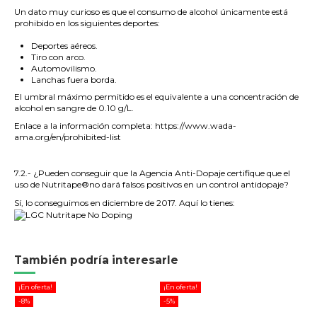
Un dato muy curioso es que el consumo de alcohol únicamente está
prohibido en los siguientes deportes:
Deportes aéreos.
Tiro con arco.
Automovilismo.
Lanchas fuera borda.
El umbral máximo permitido es el equivalente a una concentración de
alcohol en sangre de 0.10 g/L.
Enlace a la información completa:
https://www.wada-
ama.org/en/prohibited-list
.
7.2.- ¿Pueden conseguir que la Agencia Anti-Dopaje certifique que el
uso de Nutritape
®
no dará falsos positivos en un control antidopaje?
Sí, lo conseguimos en diciembre de 2017. Aquí lo tienes:
También podría interesarle
¡En oferta!
¡En oferta!
-8%
-5%