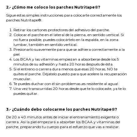
.
2.- ¿Cómo me coloco los parches Nutritape®?
Sigue estas simples instrucciones para colocarte correctamente los
parches
Nutritape
®
:
Retirar los cartones protectores del adhesivo del parche.
Colocar el parche en el lateral de la pierna, en sentido vertical. Si
no fuera posible, puedes colocártelo en la espalda, en la zona
lumbar, también en sentido vertical.
Presionarlo suavemente para que se adhiera correctamente a la
piel.
Los BCAA y las vitaminas empiezan a absorberse
desde los 5
minutos de su adhesión y hasta 20 horas después de ésta
.
Si el entreno o carrera dura menos que esas 20 horas,
NO te
quites el parche
. Déjatelo puesto para que acelere la recuperación
muscular.
Te puedes duchar con él sin problemas ¡es resistente al agua!
Una vez transcurridas 20 horas desde que te lo colocaste, ya te lo
puedes quitar.
.
3.- ¿Cuándo debo colocarme los parches Nutritape®?
De 20 a 40 minutos antes de iniciar el entrenamiento exigente o
carrera. Así la piel empezará a absorber los BCAA y vitaminas del
parche, preparando tu cuerpo para el esfuerzo que vas a realizar.
.