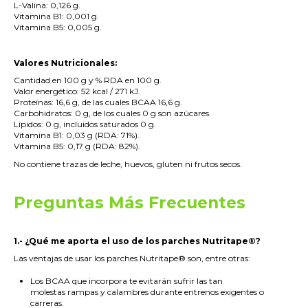
L-Valina: 0,126 g.
Vitamina B1: 0,001 g.
Vitamina B5: 0,005 g.
.
Valores Nutricionales:
Cantidad en 100 g y % RDA en 100 g.
Valor energético: 52 kcal / 271 kJ.
Proteínas: 16,6 g, de las cuales BCAA 16,6 g.
Carbohidratos: 0 g, de los cuales 0 g son azúcares.
Lípidos: 0 g, incluidos saturados 0 g.
Vitamina B1: 0,03 g (RDA: 71%).
Vitamina B5: 0,17 g (RDA: 82%).
No contiene trazas de leche, huevos, gluten ni frutos secos.
.
Preguntas Más Frecuentes
.
1.- ¿Qué me aporta el uso de los parches Nutritape®?
Las ventajas de usar los parches
Nutritape
®
son, entre otras:
Los BCAA que incorpora te evitarán sufrir las tan
molestas
rampas y calambres
durante entrenos exigentes o
carreras.