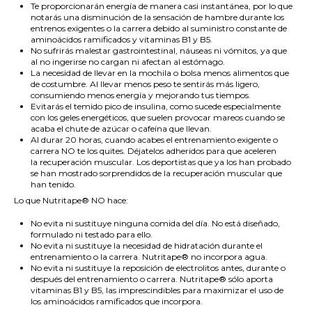
Te proporcionarán energía de manera casi instantánea, por lo que
notarás
una disminución de la sensación de hambre
durante los
entrenos exigentes o la carrera debido al suministro constante de
aminoácidos ramificados y vitaminas B1 y B5.
No sufrirás
malestar gastrointestinal, náuseas ni vómitos
, ya que
al no ingerirse no cargan ni afectan al estómago.
La necesidad de llevar en la mochila o bolsa
menos alimentos
que
de costumbre. Al llevar menos peso te sentirás más ligero,
consumiendo menos energía y mejorando tus tiempos.
Evitarás el
temido pico de insulina
, como sucede especialmente
con los geles energéticos, que suelen provocar mareos cuando se
acaba el chute de azúcar o cafeína que llevan.
Al durar
20 horas
, cuando acabes el entrenamiento exigente o
carrera
NO te los quites
. Déjatelos adheridos para que aceleren
la
recuperación muscular
. Los deportistas que ya los han probado
se han mostrado sorprendidos de la recuperación muscular que
han tenido.
Lo que
Nutritape
®
NO hace
:
No evita ni sustituye ninguna comida del día. No está diseñado,
formulado ni testado para ello.
No evita ni sustituye la necesidad de hidratación durante el
entrenamiento o la carrera.
Nutritape
®
no incorpora agua.
No evita ni sustituye la reposición de electrolitos antes, durante o
después del entrenamiento o carrera.
Nutritape
®
sólo aporta
vitaminas B1 y B5, las imprescindibles para maximizar el uso de
los aminoácidos ramificados que incorpora.