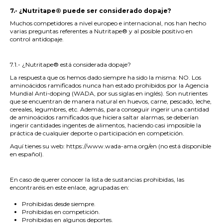
.
7.- ¿Nutritape® puede ser considerado dopaje?
Muchos competidores a nivel europeo e internacional, nos han hecho
varias preguntas referentes a
Nutritape
®
y al posible positivo en
control antidopaje.
.
7.1.- ¿Nutritape
®
está considerada dopaje?
La respuesta que os hemos dado siempre ha sido la misma: NO. Los
aminoácidos ramificados nunca han estado prohibidos por la Agencia
Mundial Anti-doping (WADA, por sus siglas en inglés). Son nutrientes
que se encuentran de manera natural en huevos, carne, pescado, leche,
cereales, legumbres, etc. Además, para conseguir ingerir una cantidad
de aminoácidos ramificados que hiciera saltar alarmas, se deberían
ingerir cantidades ingentes de alimentos, haciendo casi imposible la
práctica de cualquier deporte o participación en competición.
Aquí tienes su web:
https://www.wada-ama.org/en
(no está disponible
en español).
.
En caso de querer conocer la lista de sustancias prohibidas, las
encontraréis en este enlace, agrupadas en:
Prohibidas desde siempre.
Prohibidas en competición.
Prohibidas en algunos deportes.