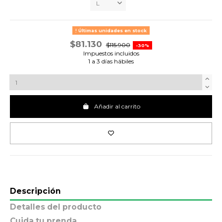
Últimas unidades en stock
$81.130
$115.900
-30%
Impuestos incluidos
1 a 3 días hábiles
Añadir al carrito
Descripción
Detalles del producto
Cuida tu prenda