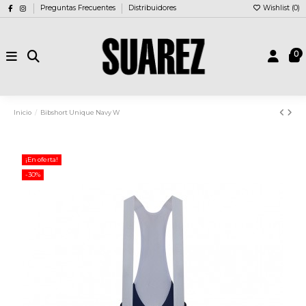
Preguntas Frecuentes
Distribuidores
Wishlist (
0
)
0
Inicio
Bibshort Unique Navy W
¡En oferta!
-30%