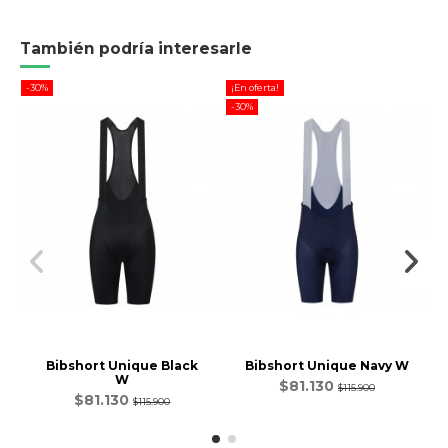
También podría interesarle
-30%
¡En oferta!
-3
-30%
Bibshort Unique Black
Bibshort Unique Navy W
W
$81.130
$115.900
$81.130
$115.900