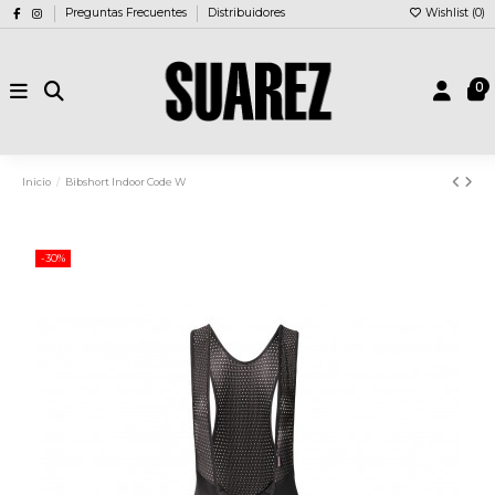
Preguntas Frecuentes
Distribuidores
Wishlist (
0
)
0
Inicio
Bibshort Indoor Code W
-30%