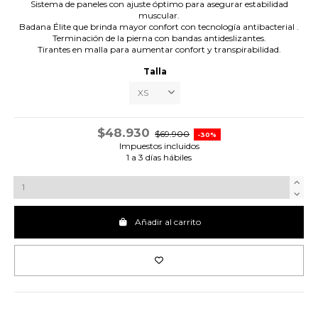
Sistema de paneles con ajuste óptimo para asegurar estabilidad
muscular.
Badana Élite que brinda mayor confort con tecnología antibacterial .
Terminación de la pierna con bandas antideslizantes.
Tirantes en malla para aumentar confort y transpirabilidad.
Talla
$48.930
$69.900
-30%
Impuestos incluidos
1 a 3 días hábiles
Añadir al carrito