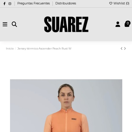
Preguntas Frecuentes
Distribuidores
Wishlist (
0
)
0
Inicio
Jersey térmico Ascender Peach Rust W