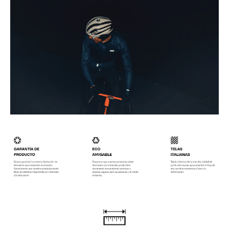
.
.
.