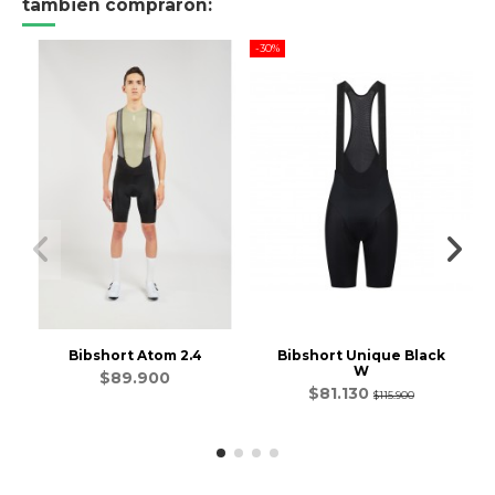
también compraron:
-30%
-4
Bibshort Atom 2.4
Bibshort Unique Black
W
$89.900
$81.130
$115.900