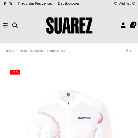
Preguntas Frecuentes
Distribuidores
Wishlist (
0
)
0
Inicio
Tricota Tour Edition: Maillot a Pois
-40%