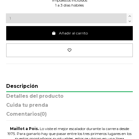
Impuestos incluidos
1 a 3 días hábiles
Añadir al carrito
Descripción
Detalles del producto
Cuida tu prenda
Comentarios
(0)
Maillot a Pois.
Lo viste el mejor escalador durante la carrera desde
1975. Para ganarlo hay que pasar entre los tres primeros lugares en los
puertos montañosos puntuables, estos se ubican en una línea