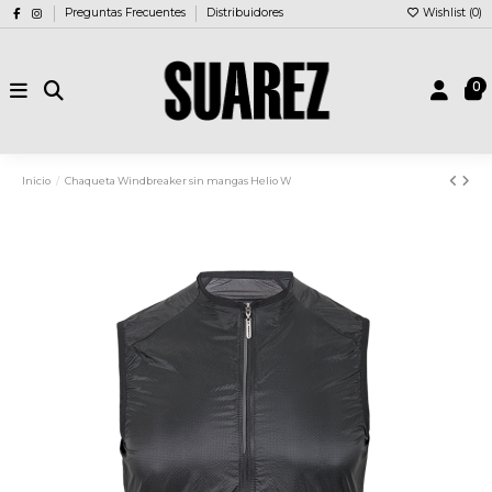
Preguntas Frecuentes
Distribuidores
Wishlist (
0
)
0
Inicio
Chaqueta Windbreaker sin mangas Helio W