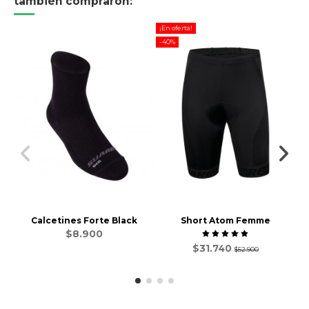
también compraron:
¡En oferta!
-40%
Calcetines Forte Black
Short Atom Femme
$8.900
$31.740
$52.900